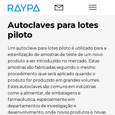
Saltar
para
o
conteúdo
Autoclaves para lotes
Autoclaves
piloto
Análise alimentar
Um autoclave para lotes piloto é utilizado para a
Empresa
esterilização de amostras de teste de um novo
produto a ser introduzido no mercado. Estas
Blog
amostras são fabricadas seguindo o mesmo
procedimento que será aplicado quando o
Contacto
produto for produzido em grandes volumes.
Estes autoclaves são comuns em indústrias
como a alimentar, de embalagens e
farmacêutica, especialmente em
departamentos de investigação e
Português
desenvolvimento, onde novos produtos e novas