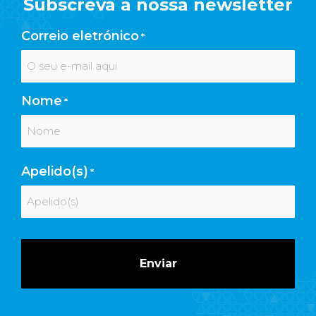
Subscreva a nossa newsletter
Correio eletrónico
*
Nome
*
Primeiro
Apelido(s)
*
Último