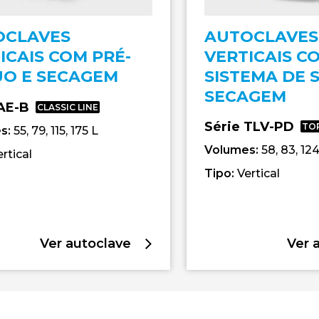
OCLAVES
AUTOCLAVES
ICAIS COM PRÉ-
VERTICAIS C
O E SECAGEM
SISTEMA DE 
SECAGEM
 AE-B
CLASSIC LINE
Série TLV-PD
TOP
s:
55, 79, 115, 175 L
Volumes:
58, 83, 124
ertical
Tipo:
Vertical
Ver autoclave
Ver 