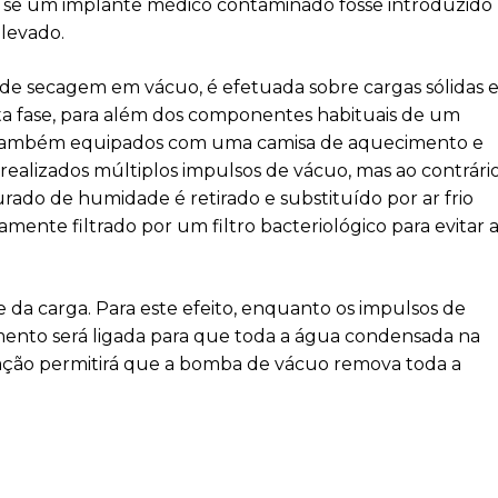
s se um implante médico contaminado fosse introduzido
elevado.
 de secagem em vácuo, é efetuada sobre cargas sólidas 
esta fase, para além dos componentes habituais de um
o também equipados com uma camisa de aquecimento e
 realizados múltiplos impulsos de vácuo, mas ao contrári
urado de humidade é retirado e substituído por ar frio
mente filtrado por um filtro bacteriológico para evitar 
 da carga. Para este efeito, enquanto os impulsos de
imento será ligada para que toda a água condensada na
 ação permitirá que a bomba de vácuo remova toda a