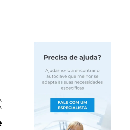
,
.
e