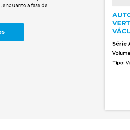
o, enquanto a fase de
AUT
VERT
VÁCU
es
Série
Volume
Tipo:
V