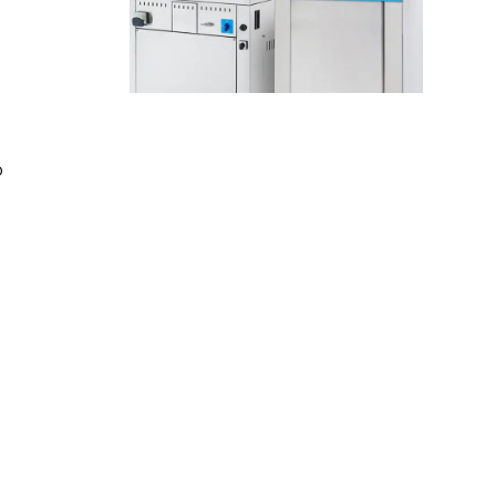
e
o
a