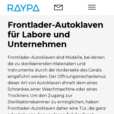
Zum
Inhalt
springen
Frontlader-Autoklaven
Autoklaven
für Labore und
Lebensmittel-Analyse
Unternehmen
Unternehmen
Frontlader-Autoklaven sind Modelle, bei denen
die zu sterilisierenden Materialien und
Blog
Instrumente durch die Vorderseite des Geräts
eingeführt werden. Der Öffnungsmechanismus
Kontakt
dieser Art von Autoklaven ähnelt dem eines
Schrankes, einer Waschmaschine oder eines
Trockners. Um den Zugang zur
Sterilisationskammer zu ermöglichen, haben
Deutsch
Frontlader-Autoklaven daher eine Tür, die ganz