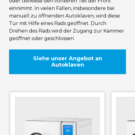
oder teilweise den vorderen Teil der Front
einnimmt. In vielen Fällen, insbesondere bei
RAYPA Portal
manuell zu öffnenden Autoklaven, wird diese
Tür mit Hilfe eines Rads geöffnet. Durch
Drehen des Rads wird der Zugang zur Kammer
geöffnet oder geschlossen.
Siehe unser Angebot an
Autoklaven