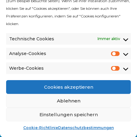
(zum Beispiel besuchte Seiten). Wenn Sie ihrer Installation zustimmen,
klicken Sie auf "Cookies akzeptieren", oder Sie können auch Ihre
Qualitätsrichtlinie
Präferenzen konfigurieren, indem Sie auf "Cookies konfigurieren"
Rechtlicher Hinweis
klicken.
Cookie-Richtlinie
Technische Cookies
Immer aktiv
Datenschutzbestimmungen
Richtlinie für soziale Medien
Analyse-Cookies
Analys
Umweltkriterien
Cooki
Werbe-Cookies
Verkaufsbedingungen und Konditionen
Werbe
Cooki
Cookies akzeptieren
Ablehnen
Avinguda del Vallès 322, 08227 Terrassa,
Barcelona, Spanien
Einstellungen speichern
2026 © RAYPA alle Rechte vorbehalten
Cookie-Richtlinie
Datenschutzbestimmungen