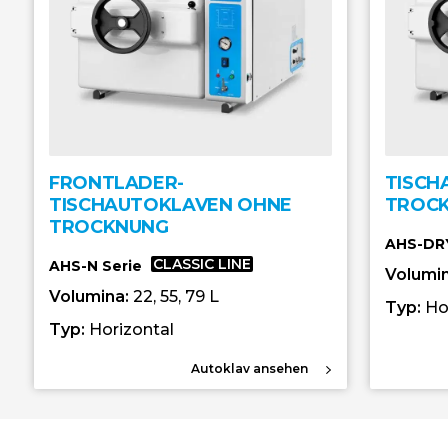
FRONTLADER-
TISCH
TISCHAUTOKLAVEN OHNE
TROC
TROCKNUNG
AHS-DRY
CLASSIC LINE
AHS-N Serie
Volumi
Volumina:
22, 55, 79 L
Typ:
Ho
Typ:
Horizontal
Autoklav ansehen