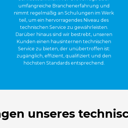
umfangreiche Branchenerfahrung und
nimmt regelmäßig an Schulungen im Werk
teil, um ein hervorragendes Niveau des
technischen Service zu gewährleisten.
Darüber hinaus sind wir bestrebt, unseren
Kunden einen hausinternen technischen
Service zu bieten, der unübertroffen ist:
zugänglich, effizient, qualifiziert und den
höchsten Standards entsprechend.
ngen unseres technis