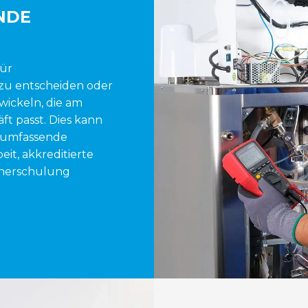
NDE
für
zu entscheiden oder
ickeln, die am
ft passt. Dies kann
 umfassende
it, akkreditierte
ienerschulung