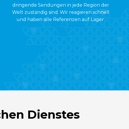
dringende Sendungen in jede Region der
Welt zuständig sind. Wir reagieren schnell
und haben alle Referenzen auf Lager.
chen Dienstes