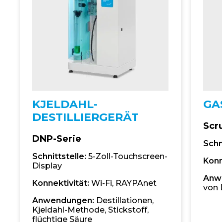
KJELDAHL-
GA
DESTILLIERGERÄT
Scr
DNP-Serie
Schn
Schnittstelle:
5-Zoll-Touchscreen-
Konn
Display
Anw
Konnektivität:
Wi-Fi, RAYPAnet
von
Anwendungen:
Destillationen,
Kjeldahl-Methode, Stickstoff,
flüchtige Säure