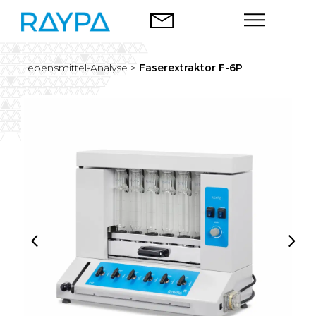
Zum
Inhalt
springen
Lebensmittel-Analyse >
Faserextraktor F-6P
Autoklaven
Lebensmittel-Analyse
Unternehmen
Blog
Kontakt
Deutsch