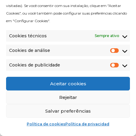
visitadas). Se você consentir com sua instalação, clique em "Aceitar
Cookies", ou você também pode configurar suas preferências clicando
em "Configurar Cookies".
Cookies técnicos
Sempre ativo
Cookies de análise
Cooki
de
anális
Cookies de publicidade
Cooki
de
public
Aceitar cookies
AUTOCLAVES
Rejeitar
CICLOS DE ESTERILIZAÇÃO
Salvar preferências
Política de cookies
Política de privacidad
RECOMENDAÇÕES