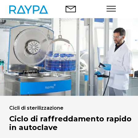
Vai
al
contenuto
Autoclavi
Analisi degli alimenti
Azienda
Blog
Contatti
Cicli di sterilizzazione
Ciclo di raffreddamento rapido
in autoclave