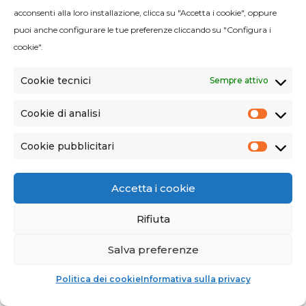
acconsenti alla loro installazione, clicca su "Accetta i cookie", oppure
puoi anche configurare le tue preferenze cliccando su "Configura i
cookie".
Cookie tecnici
Sempre attivo
AUTOCLAVI
Cookie di analisi
Cooki
di
analisi
Cookie pubblicitari
Cooki
CICLI DI STERILIZZAZIONE
pubblic
Accetta i cookie
RACCOMANDAZIONI
Rifiuta
Salva preferenze
Politica dei cookie
Informativa sulla privacy