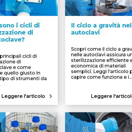
sono i cicli di
Il ciclo a gravità nel
izzazione di
autoclavi
toclave?
Scopri come il ciclo a grav
nelle autoclavi assicura u
principali cicli di
sterilizzazione efficiente 
zazione di
economica di materiali
clave e come
semplici. Leggi l'articolo 
e quello giusto in
capire come funziona e i...
 tipo di strumenti da
.
Leggere l'articolo
Leggere l'artico