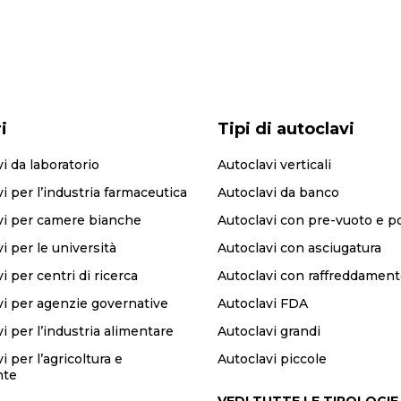
i
Tipi di autoclavi
i da laboratorio
Autoclavi verticali
i per l’industria farmaceutica
Autoclavi da banco
vi per camere bianche
Autoclavi con pre-vuoto e p
i per le università
Autoclavi con asciugatura
i per centri di ricerca
Autoclavi con raffreddament
vi per agenzie governative
Autoclavi FDA
i per l’industria alimentare
Autoclavi grandi
i per l’agricoltura e
Autoclavi piccole
nte
VEDI TUTTE LE TIPOLOGIE