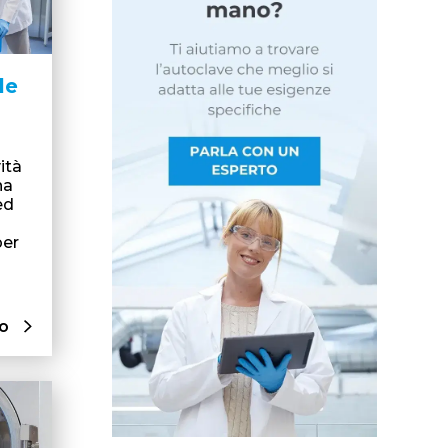
le
ità
na
ed
per
lo