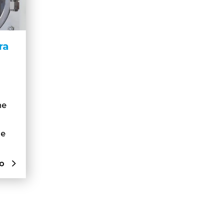
ra
ne
le
lo