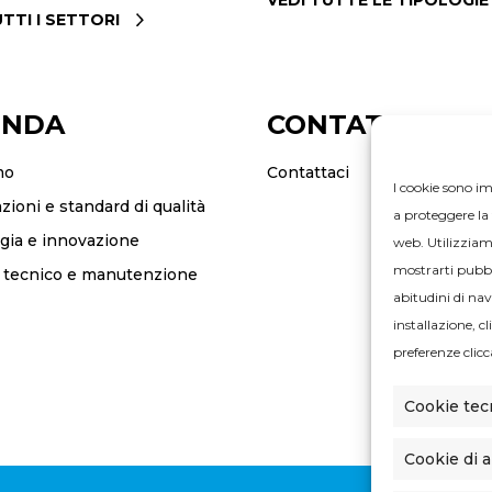
UTTI I SETTORI
ENDA
CONTATTI
mo
Contattaci
I cookie sono im
azioni e standard di qualità
a proteggere la 
gia e innovazione
web. Utilizziamo
mostrarti pubbli
o tecnico e manutenzione
abitudini di nav
installazione, c
preferenze clicc
Cookie tec
Cookie di a