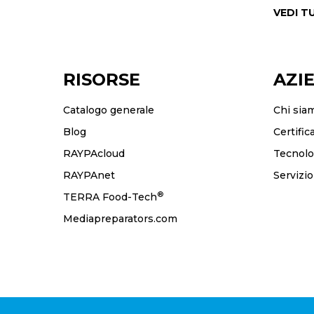
VEDI T
RISORSE
AZI
Catalogo generale
Chi sia
Blog
Certific
RAYPAcloud
Tecnolo
RAYPAnet
Servizi
®
TERRA Food-Tech
Mediapreparators.com