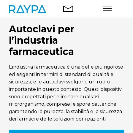
Vai
al
contenuto
Autoclavi per
Autoclavi
l’industria
Analisi degli alimenti
farmaceutica
Azienda
L’industria farmaceutica è una delle più rigorose
ed esigenti in termini di standard di qualità e
Blog
sicurezza, e le autoclavi svolgono un ruolo
importante in questo contesto. Questi dispositivi
Contatti
sono progettati per eliminare qualsiasi
microrganismo, comprese le spore batteriche,
garantendo la purezza, la stabilità e la sicurezza
dei farmaci e delle soluzioni per i pazienti.
Italiano