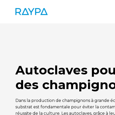
Aller
au
contenu
Autoclaves pour
des champign
Dans la production de champignons à grande échel
substrat est fondamentale pour éviter la contami
réussite de la culture. Les autoclaves, grâce à le