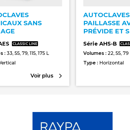
OCLAVES
AUTOCLAVES
ICAUX SANS
PAILLASSE A
HAGE
PRÉVIDE ET 
 AES
Série AHS-B
CLASSIC LINE
CLAS
s :
33, 55, 79, 115, 175 L
Volumes :
22, 55, 79
Vertical
Type :
Horizontal
Voir plus