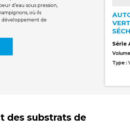
apeur d’eau sous pression,
champignons, où ils
AUT
on développement de
VERT
SÉC
Série
Volume
Type :
 des substrats de