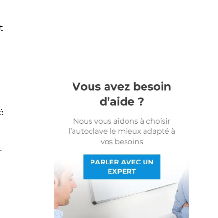
t
té
t