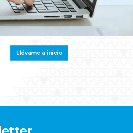
Llévame a inicio
letter