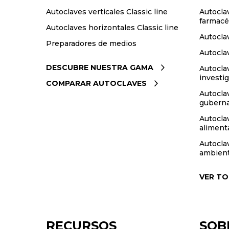
Autoclaves verticales Classic line
Autoclav
farmacé
Autoclaves horizontales Classic line
Autocla
Preparadores de medios
Autocla
DESCUBRE NUESTRA GAMA
Autocla
investi
COMPARAR AUTOCLAVES
Autocla
gubern
Autoclav
aliment
Autocla
ambien
VER T
RECURSOS
SOB