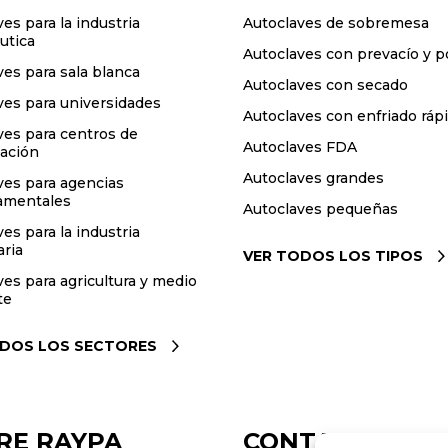
es para la industria
Autoclaves de sobremesa
utica
Autoclaves con prevacío y p
ves para sala blanca
Autoclaves con secado
ves para universidades
Autoclaves con enfriado ráp
ves para centros de
Autoclaves FDA
gación
Autoclaves grandes
ves para agencias
amentales
Autoclaves pequeñas
es para la industria
aria
VER TODOS LOS TIPOS
ves para agricultura y medio
te
ODOS LOS SECTORES
RE RAYPA
CONTACTO