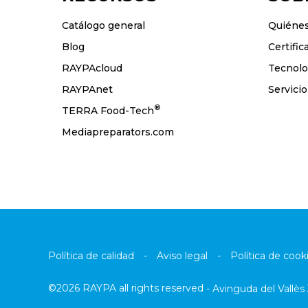
Catálogo general
Quiéne
Blog
Certifi
RAYPAcloud
Tecnolo
RAYPAnet
Servicio
®
TERRA Food-Tech
Mediapreparators.com
Política de calidad
-
Aviso legal
-
Política de cook
©2026 RAYPA all rights reserved
-
Avinguda del Vallès 