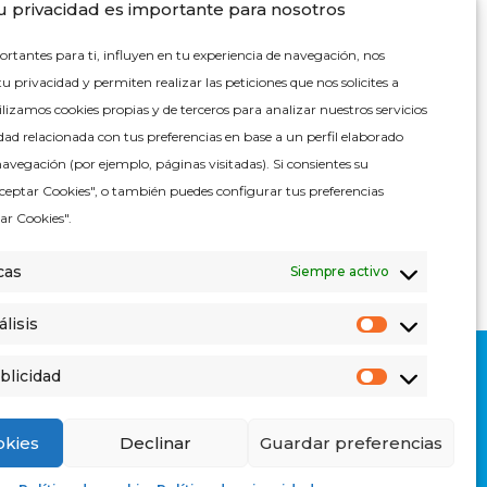
u privacidad es importante para nosotros
ortantes para ti, influyen en tu experiencia de navegación, nos
 privacidad y permiten realizar las peticiones que nos solicites a
ilizamos cookies propias y de terceros para analizar nuestros servicios
dad relacionada con tus preferencias en base a un perfil elaborado
avegación (por ejemplo, páginas visitadas). Si consientes su
Aceptar Cookies", o también puedes configurar tus preferencias
ar Cookies".
cas
Siempre activo
lisis
Cookies
de
análisis
blicidad
Cookies
riterios medioambientales
-
Condiciones de venta
de
publicidad
okies
Declinar
Guardar preferencias