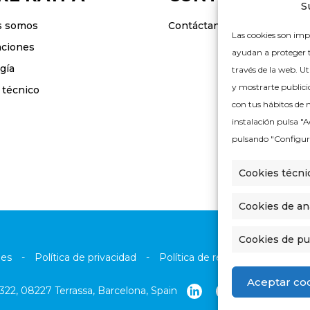
S
s somos
Contáctanos
Las cookies son imp
caciones
ayudan a proteger tu
gía
través de la web. Ut
y mostrarte publici
 técnico
con tus hábitos de n
instalación pulsa "
pulsando "Configur
Cookies técni
Cookies de aná
Cookies de pu
ies
-
Política de privacidad
-
Política de redes sociales
-
C
Aceptar co
322, 08227 Terrassa, Barcelona, Spain