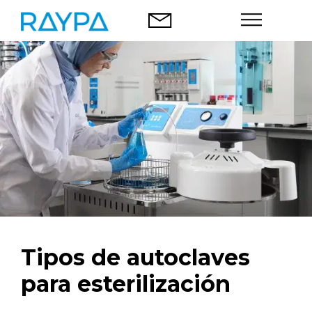
Saltar
al
contenido
Autoclaves
Análisis alimentario
Empresa
Blog
Contacto
Tipos de autoclaves
para esterilización
Español