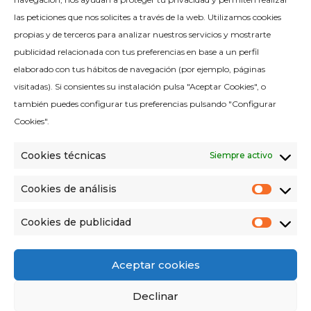
las peticiones que nos solicites a través de la web. Utilizamos cookies
propias y de terceros para analizar nuestros servicios y mostrarte
publicidad relacionada con tus preferencias en base a un perfil
elaborado con tus hábitos de navegación (por ejemplo, páginas
visitadas). Si consientes su instalación pulsa "Aceptar Cookies", o
Política de calidad
también puedes configurar tus preferencias pulsando "Configurar
Aviso legal
Cookies".
Política de cookies
Cookies técnicas
Siempre activo
Política de privacidad
Política de redes sociales
Cookies de análisis
Cooki
Criterios medioambientales
de
análisi
Cookies de publicidad
Condiciones de venta
Cooki
de
public
Aceptar cookies
Declinar
Avinguda del Vallès 322, 08227 Terrassa,