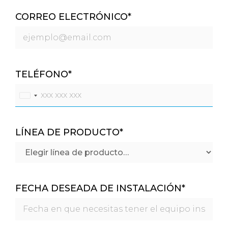
CORREO ELECTRÓNICO
*
TELÉFONO
*
U
n
i
t
LÍNEA DE PRODUCTO
*
e
d
S
t
a
t
FECHA DESEADA DE INSTALACIÓN
*
e
s
+
1