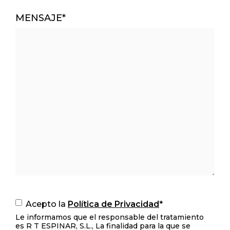
MENSAJE
*
POLITICA
Acepto la
Política de Privacidad
*
DE
Le informamos que el responsable del tratamiento
PRIVACIDAD.
*
es R T ESPINAR, S.L., La finalidad para la que se