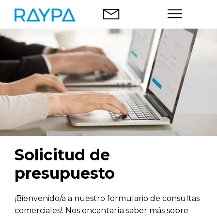
Saltar
al
contenido
Autoclaves
Análisis alimentario
Empresa
Blog
Solicitud de
Contacto
presupuesto
¡Bienvenido/a a nuestro formulario de consultas
Español
comerciales!. Nos encantaría saber más sobre