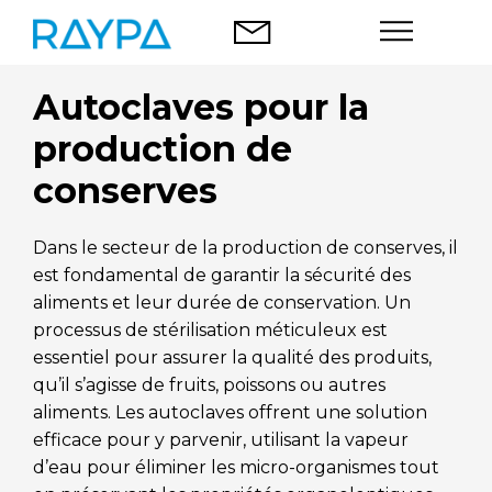
Aller
au
contenu
Autoclaves pour la
Autoclaves
production de
Analyse des aliments
conserves
Societé
Dans le secteur de la production de conserves, il
est fondamental de garantir la sécurité des
Blog
aliments et leur durée de conservation. Un
processus de stérilisation méticuleux est
Contact
essentiel pour assurer la qualité des produits,
qu’il s’agisse de fruits, poissons ou autres
aliments. Les autoclaves offrent une solution
efficace pour y parvenir, utilisant la vapeur
Français
d’eau pour éliminer les micro-organismes tout