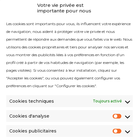
Votre vie privée est
importante pour nous
CONTACT
Les cookies sont importants pour vous, ils influencent votre expérience
Contactez-nous
de navigation, nous aident à protéger votre vie privée et nous
permettent de répondre aux demandes que vous faites via le web. Nous
utilisons des cookies propriétaires et tiers pour analyser nos services et
vous montrer des publicités liées à vos préférences en fonction d'un
profil créé à partir de vos habitudes de navigation (par exemple, les
pages visitées). Si vous consentez à leur installation, cliquez sur
Politique de qualité
"Accepter les cookies", ou vous pouvez également configurer vos
Avis juridique
préférences en cliquant sur "Configurer les cookies".
Politique de cookies
Cookies techniques
Toujours activé
Politique de confidentialité
Politique en matière de médias sociaux
Cookies d'analyse
Cooki
Critères environnementaux
d'anal
Cookies publicitaires
Conditions de vente
Cooki