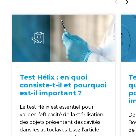
Test Hélix : en quoi
Te
consiste-t-il et pourquoi
qu
est-il important ?
po
i
Le test Hélix est essentiel pour
valider l’efficacité de la stérilisation
Dé
des objets présentant des cavités
Bow
dans les autoclaves. Lisez l’article
de 