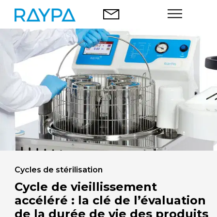
Aller
au
contenu
Autoclaves
Analyse des aliments
Societé
Blog
Contact
Cycles de stérilisation
Cycle de vieillissement
accéléré : la clé de l’évaluation
de la durée de vie des produits