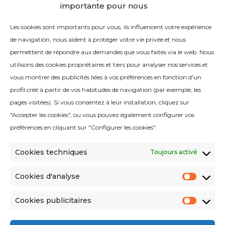
importante pour nous
CONTACT
Les cookies sont importants pour vous, ils influencent votre expérience
Contactez-nous
de navigation, nous aident à protéger votre vie privée et nous
permettent de répondre aux demandes que vous faites via le web. Nous
utilisons des cookies propriétaires et tiers pour analyser nos services et
vous montrer des publicités liées à vos préférences en fonction d'un
profil créé à partir de vos habitudes de navigation (par exemple, les
pages visitées). Si vous consentez à leur installation, cliquez sur
Politique de qualité
"Accepter les cookies", ou vous pouvez également configurer vos
Avis juridique
préférences en cliquant sur "Configurer les cookies".
Politique de cookies
Cookies techniques
Toujours activé
Politique de confidentialité
Politique en matière de médias sociaux
Cookies d'analyse
Cooki
d'anal
Critères environnementaux
Cookies publicitaires
Cooki
Conditions de vente
publici