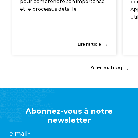
pour comprendre son importance
por
et le processus détaillé.
Ap
uti
Lire l’article
Aller au blog
Abonnez-vous à notre
newsletter
e-mail
*