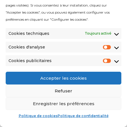
®
TERRA Food-Tech
pages visitées). Si vous consentez à leur installation, cliquez sur
"Accepter les cookies", ou vous pouvez également configurer vos
Mediapreparators.com
préférences en cliquant sur "Configurer les cookies".
Cookies techniques
Toujours activé
SOCIETÉ
Cookies d'analyse
Cooki
À propos de nous
d'anal
Cookies publicitaires
Certifications et normes de qualité
Cooki
publici
Technologie et innovation
Accepter les cookies
Service technique et maintenance
Refuser
Enregistrer les préférences
CONTACT
Politique de cookies
Politique de confidentialité
Contactez-nous