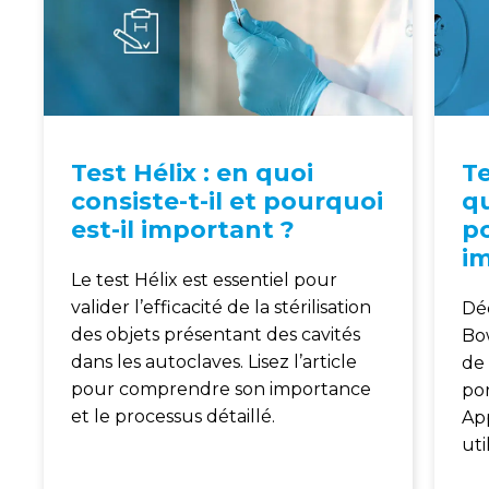
Test Hélix : en quoi
Te
consiste-t-il et pourquoi
qu
est-il important ?
po
i
Le test Hélix est essentiel pour
valider l’efficacité de la stérilisation
Dé
des objets présentant des cavités
Bow
dans les autoclaves. Lisez l’article
de 
pour comprendre son importance
por
et le processus détaillé.
Ap
uti