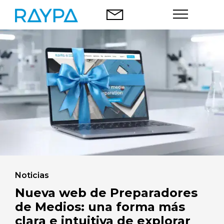
Saltar
al
contenido
Autoclaves
Análisis alimentario
Empresa
Blog
Contacto
Noticias
Nueva web de Preparadores
de Medios: una forma más
clara e intuitiva de explorar