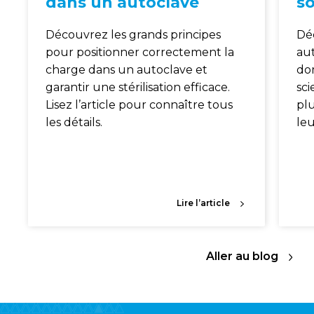
dans un autoclave
so
Découvrez les grands principes
Dé
pour positionner correctement la
aut
charge dans un autoclave et
dom
garantir une stérilisation efficace.
sci
Lisez l’article pour connaître tous
pl
les détails.
leu
Lire l’article
Aller au blog