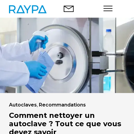
Aller
au
contenu
Autoclaves
Analyse des aliments
Societé
Blog
Contact
Autoclaves
,
Recommandations
Comment nettoyer un
autoclave ? Tout ce que vous
devez savoir