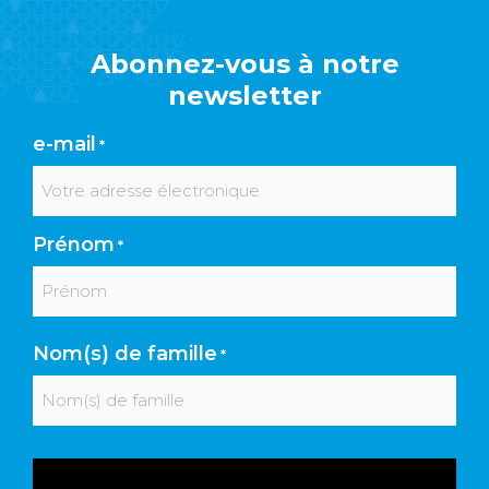
Abonnez-vous à notre
newsletter
e-mail
*
Prénom
*
Prénom
Nom(s) de famille
*
Nom