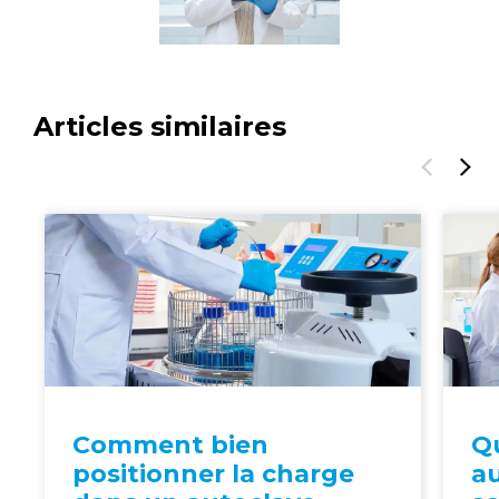
Articles similaires
Comment bien
Q
positionner la charge
au