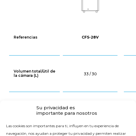
Referencias
CFS-28V
Volumen total/útil de
33 / 30
la cámara (L)
Dimensiones
Su privacidad es
externas (L x D x H
505 x 580 x 1110
importante para nosotros
mm)
Las cookies son importantes para ti, influyen en tu experiencia de
navegación, nos ayudan a proteger tu privacidad y permiten realizar