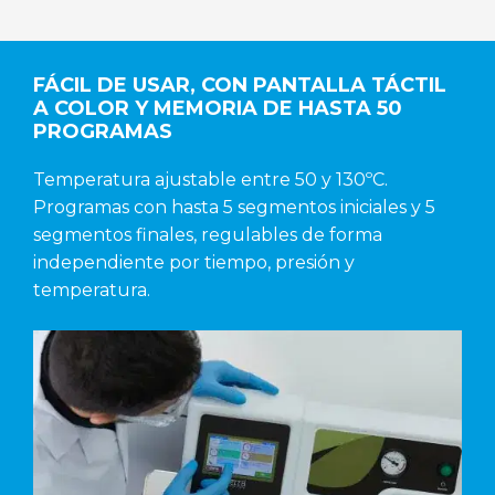
FÁCIL DE USAR, CON PANTALLA TÁCTIL
A COLOR Y MEMORIA DE HASTA 50
PROGRAMAS
Temperatura ajustable entre 50 y 130ºC.
Programas con hasta 5 segmentos iniciales y 5
segmentos finales, regulables de forma
independiente por tiempo, presión y
temperatura.