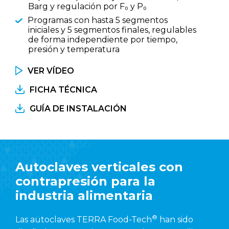
Barg y regulación por F₀ y P₀
Programas con hasta 5 segmentos
iniciales y 5 segmentos finales, regulables
de forma independiente por tiempo,
presión y temperatura
VER VÍDEO
FICHA TÉCNICA
GUÍA DE INSTALACIÓN
Autoclaves verticales con
contrapresión para la
industria alimentaria
®
Las autoclaves TERRA Food-Tech
han sido