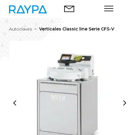
Saltar
al
contenido
Autoclaves >
Verticales Classic line Serie CFS-V
Autoclaves
Análisis alimentario
Empresa
Blog
Contacto
Español