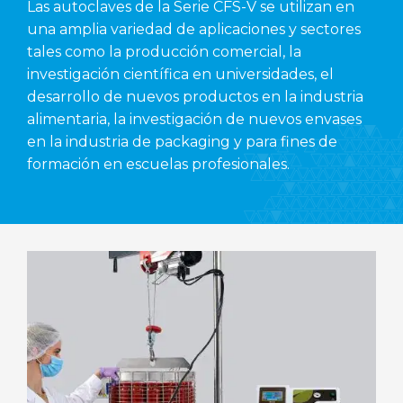
Las autoclaves de la Serie CFS-V se utilizan en
una amplia variedad de aplicaciones y sectores
tales como la producción comercial, la
investigación científica en universidades, el
desarrollo de nuevos productos en la industria
alimentaria, la investigación de nuevos envases
en la industria de packaging y para fines de
formación en escuelas profesionales.