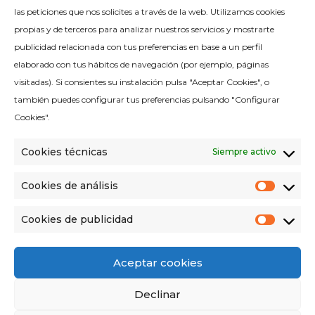
las peticiones que nos solicites a través de la web. Utilizamos cookies
Peso neto (Kg)
90
propias y de terceros para analizar nuestros servicios y mostrarte
publicidad relacionada con tus preferencias en base a un perfil
elaborado con tus hábitos de navegación (por ejemplo, páginas
visitadas). Si consientes su instalación pulsa "Aceptar Cookies", o
también puedes configurar tus preferencias pulsando "Configurar
Potencia (W)
2000
Cookies".
Cookies técnicas
Siempre activo
Cookies de análisis
Cooki
Voltaje* (V)
230 (1P+N+PE)
de
análisi
Cookies de publicidad
Cooki
de
public
Aceptar cookies
Frecuencia (Hz)
50/60
Declinar