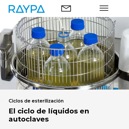
Saltar
al
contenido
Autoclaves
Análisis alimentario
Empresa
Blog
Contacto
Ciclos de esterilización
El ciclo de líquidos en
autoclaves