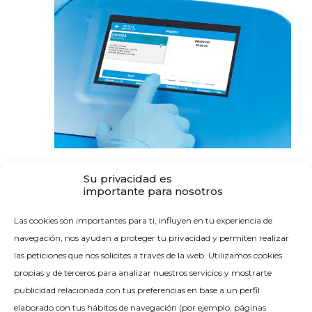
Monitoreo y validación
Su privacidad es
importante para nosotros
Equipar la autoclave con una sonda
Las cookies son importantes para ti, influyen en tu experiencia de
central y colocarla dentro de un
navegación, nos ayudan a proteger tu privacidad y permiten realizar
recipiente de referencia. Esto nos
las peticiones que nos solicites a través de la web. Utilizamos cookies
permitirá monitorizar precisamente la
propias y de terceros para analizar nuestros servicios y mostrarte
evolución de la temperatura en la carga y
publicidad relacionada con tus preferencias en base a un perfil
verificar que la carga ha estado expuesta
elaborado con tus hábitos de navegación (por ejemplo, páginas
a la temperatura objetivo durante el