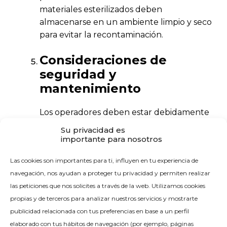
materiales esterilizados deben
almacenarse en un ambiente limpio y seco
para evitar la recontaminación.
Consideraciones de
seguridad y
mantenimiento
Los operadores deben estar debidamente
capacitados en el uso de la autoclave y
Su privacidad es
seguir todas las medidas de seguridad,
importante para nosotros
incluyendo el uso de equipos de
Las cookies son importantes para ti, influyen en tu experiencia de
protección individuales.
navegación, nos ayudan a proteger tu privacidad y permiten realizar
las peticiones que nos solicites a través de la web. Utilizamos cookies
Adicionalmente, las autoclaves deben
propias y de terceros para analizar nuestros servicios y mostrarte
someterse a mantenimiento regular para
publicidad relacionada con tus preferencias en base a un perfil
garantizar su funcionamiento óptimo y la
elaborado con tus hábitos de navegación (por ejemplo, páginas
seguridad.