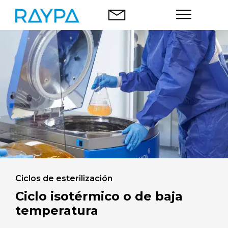
Saltar
al
contenido
Autoclaves
Análisis alimentario
Empresa
Blog
Contacto
Ciclos de esterilización
Ciclo isotérmico o de baja
temperatura