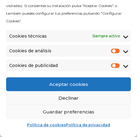
visitadas). Si consientes su instalación pulsa "Aceptar Cookies", o
también puedes configurar tus preferencias pulsando "Configurar
Cookies".
Cookies técnicas
Siempre activo
Cookies de análisis
Cooki
de
análisi
Cookies de publicidad
Cooki
de
public
Aceptar cookies
Declinar
Guardar preferencias
Política de cookies
Política de privacidad
ANÁLISIS ALIMENTARIO